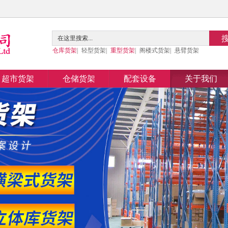
仓库货架
|
轻型货架
|
重型货架
|
阁楼式货架
|
悬臂货架
超市货架
仓储货架
配套设备
关于我们