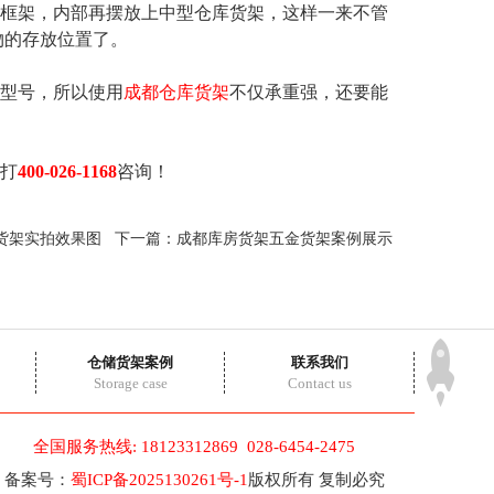
框架，内部再摆放上中型仓库货架，这样一来不管
物的存放位置了。
型号，所以使用
成都仓库货架
不仅承重强，还要能
打
400-026-1168
咨询！
货架实拍效果图
下一篇：
成都库房货架五金货架案例展示
仓储货架案例
联系我们
Storage case
Contact us
全国服务热线: 18123312869 028-6454-2475
备案号：
蜀ICP备2025130261号-1
版权所有 复制必究