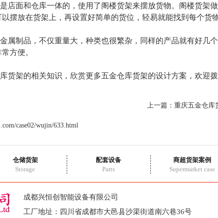
店面和仓库一体的，使用了阁楼货架来摆放货物。阁楼货架做
可以摆放在货架上，再设置好简单的货位，轻易就能找到每个货
属制品，不仅重量大，种类也很繁杂，同样的产品就有好几个
非常方便。
货架的相关知识，欣赏更多五金仓库货架的设计方案，欢迎拨
上一篇：
重庆五金仓库
j.com/case02/wujin/633.html
仓储货架
配套设备
商超货架案例
Storage
Parts
Supermarket case
成都兴恒创智能设备有限公司
工厂地址：四川省成都市大邑县沙渠街道南六巷36号