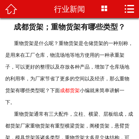


行业新闻

首页

商超货架
成都货架；重物货架有哪些类型？
仓储货架
重物货架是什么呢？重物货架是仓储货架的一种别称，
是用来在工厂仓库，物流场地等地方使用的一种承重架
配套设备
子，可以更好的整理以及存放各种产品，增加了仓库场地
商超行业
的利用率，为厂家节省了更多的空间以及经济，那么重物
仓储行业
货架有哪些类型呢？下面
成都货架
小编就来简单讲解一
下。
联系我们
重物货架通常有三大配件，立柱、横梁、层板组成，成
公司动态
都货架厂家重物货架有重型横梁货架，阁楼货架，悬臂货
关于我们
架，模具货架等诸多类型，重物货架大多是立体结构，可