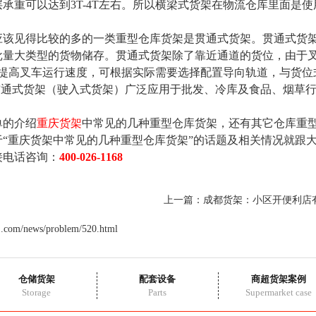
承重可以达到3T-4T左右。所以横梁式货架在物流仓库里面是
见得比较的多的一类重型仓库货架是贯通式货架。贯通式货架
批量大类型的货物储存。贯通式货架除了靠近通道的货位，由于
为提高叉车运行速度，可根据实际需要选择配置导向轨道，与货位
贯通式货架（驶入式货架）广泛应用于批发、冷库及食品、烟草
的介绍
重庆货架
中常见的几种重型仓库货架，还有其它仓库重
于“重庆货架中常见的几种重型仓库货架”的话题及相关情况就跟
接电话咨询：
400-026-1168
上一篇：
成都货架：小区开便利店
j.com/news/problem/520.html
仓储货架
配套设备
商超货架案例
Storage
Parts
Supermarket case