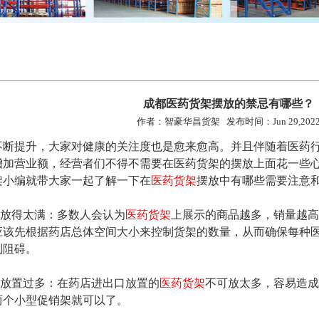
成都医药货架摆放的禁忌有哪些？
作者：智豪华昌货架 发布时间：Jun 29,202
不断提升，大家对健康的关注度也是愈来愈高。并且伴随着医药
增加营业额，经营者们不得不需要在医药货架的摆放上面花一些
架小编就带大家一起了解一下在
医药货架
摆放中有哪些需要注意
放得太满：多数人会认为
医药货架
上展示的商品越多，销量越高
应该先根据药店总体空间大小来控制货架的数量，从而确保每种
到阻碍。
放置过多：在药店进出口放置的
医药货架
不可放太多，容易造成
两个小型促销架就可以了。