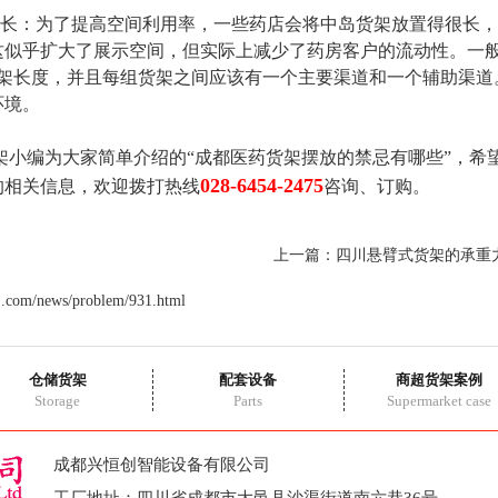
长：为了提高空间利用率，一些药店会将中岛货架放置得很长，
似乎扩大了展示空间，但实际上减少了药房客户的流动性。一般
货架长度，并且每组货架之间应该有一个主要渠道和一个辅助渠道
环境。
小编为大家简单介绍的“成都医药货架摆放的禁忌有哪些”，希
028-6454-2475
的相关信息，欢迎拨打热线
咨询、订购。
上一篇：
四川悬臂式货架的承重
j.com/news/problem/931.html
仓储货架
配套设备
商超货架案例
Storage
Parts
Supermarket case
成都兴恒创智能设备有限公司