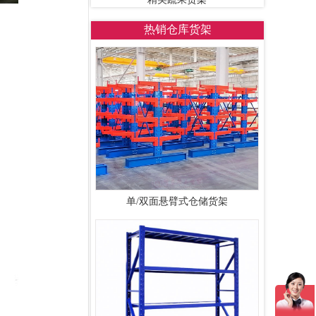
热销仓库货架
单/双面悬臂式仓储货架