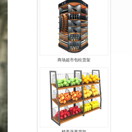
商场超市包柱货架
精美蔬果货架