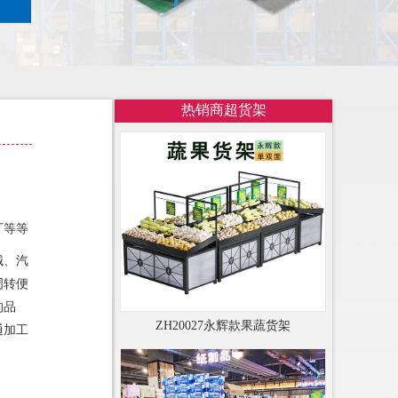
热销商超货架
厂等等
械、汽
周转便
的品
ZH20027永辉款果蔬货架
通加工