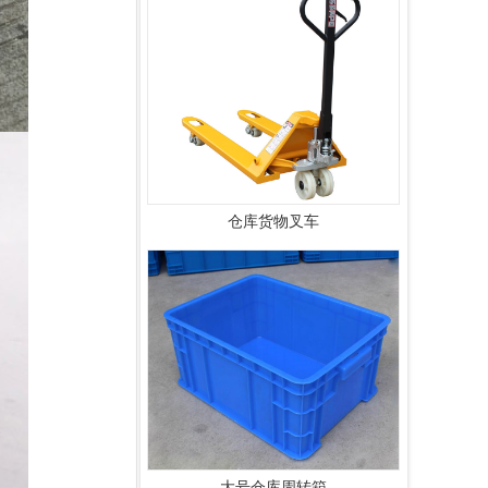
仓库货物叉车
大号仓库周转箱