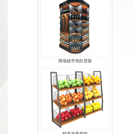
商场超市包柱货架
精美蔬果货架