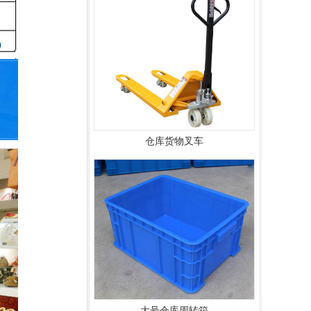
仓库货物叉车
大号仓库周转箱