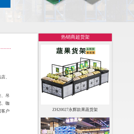
热销商超货架
品店、
挂、吊
吧、咖
ZH20027永辉款果蔬货架
据客户