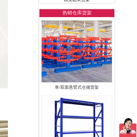
热销仓库货架
单/双面悬臂式仓储货架